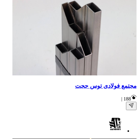
مجتمع فولادى توس حجت
|
188