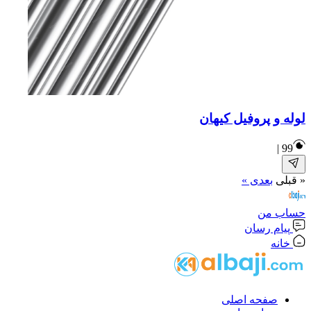
لوله و پروفیل کیهان
|
99
« قبلی
بعدی »
حساب من
پیام رسان
خانه
صفحه اصلی