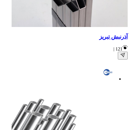
آذرنبش تبریز
|
121