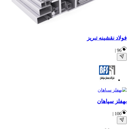
فولاد نقشینه تبریز
|
96
بهفلز سپاهان
|
100