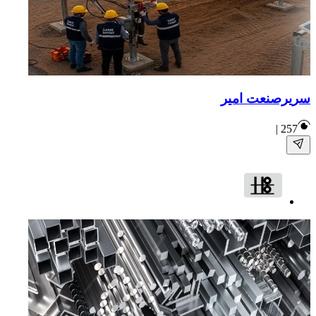
سریرصنعت امیر
|
257