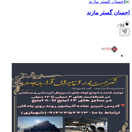
احسان گستر مازند
|
94