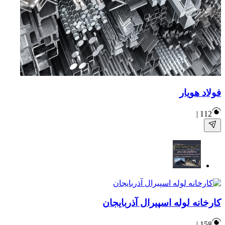
فولاد هویار
|
112
کارخانه لوله اسپیرال آذربایجان
|
158